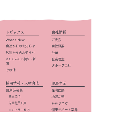
トピックス
会社情報
What’s New
ご挨拶
会社からのお知らせ
会社概要
店舗からのお知らせ
​沿革
きららみらい便り・新
企業理念
聞
グループ会社
その他
採用情報・人材育成
薬局事業
薬剤師募集
在宅医療
募集要項
地域活動
先輩社員の声
かかりつけ
健康サポート薬局
エントリー案内
カフェ事業
トピックス
事務職募集
（管理栄養士含む）