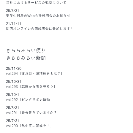
当社におけるサービスの概要について
25/3/31
薬学生対象のWeb会社説明会のお知らせ
21/11/11
関西オンライン合同説明会に参加します！
きららみらい便り
きららみらい新聞
25/11/30
vol.294「疲れ目・眼精疲労とは？」
25/10/31
vol.293「乾燥から肌を守ろう」
25/10/1
vol.292「ピンクリボン運動」
25/8/31
vol.291「鉄分足りていますか？」
25/7/31
vol.290「熱中症に警戒を！」