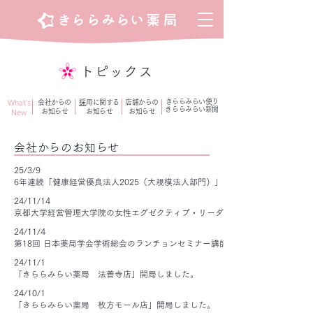
トピックス
きららみらい便り
What's
会社からの
​
採用に関する
店舗からの
​きららみらい
新聞
お知らせ
お知らせ
お知らせ
New
会社からのお知らせ
25/3/9
6年連続「健康経営優良法人2025（大規模法人部門）」に認定されました
24/11/14
京都大学経営管理大学院の女性エグゼクティブ・リーダー育成プログラムの講
24/11/4
第18回 日本薬局学会学術総会のランチョンセミナー講師として参加しました。
24/11/1
「きららみらい薬局 法善寺店」開局しました。
24/10/1
「きららみらい薬局 枚方モール店」開局しました。