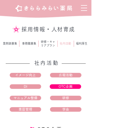
採用情報・人材育成
研修・キャ
薬剤師募集
事務職募集
​社内活動
福利厚生
リアプラン
社内活動
イメージ向上
広報活動
DI
OTC企画
マニュアル整備
研修
薬歴管理
学会