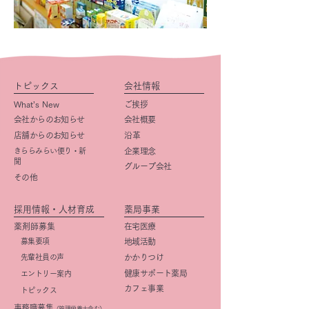
トピックス
会社情報
What’s New
ご挨拶
会社からのお知らせ
会社概要
店舗からのお知らせ
​沿革
きららみらい便り・新
企業理念
聞
グループ会社
その他
採用情報・人材育成
薬局事業
薬剤師募集
在宅医療
募集要項
地域活動
先輩社員の声
かかりつけ
健康サポート薬局
エントリー案内
カフェ事業
トピックス
事務職募集
（管理栄養士含む）