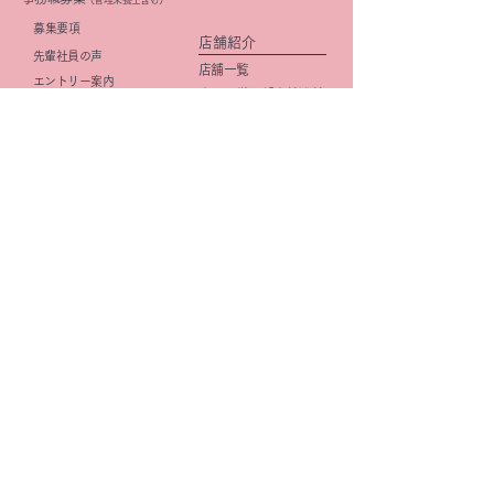
​募集要項
店舗紹介
先輩社員の声
店舗一覧
エントリー案内
京阪・学研都市線沿線
研修・キャリアプラン
北摂
(薬剤師)
大阪市
研修・キャリアプラン
京都市
(事務職)
社内活動
イメージ向上
​広報活動
きららみらい薬局
DI
星の子Cafe
OTC
企画
マニュアル整備
研修
きららみらい星の子Cafe
薬歴管理
オリジナル商品
学会
きららみらい薬局
福利厚生
オリジナル商品
Be Healthy & Happy​
e
健康ショップ