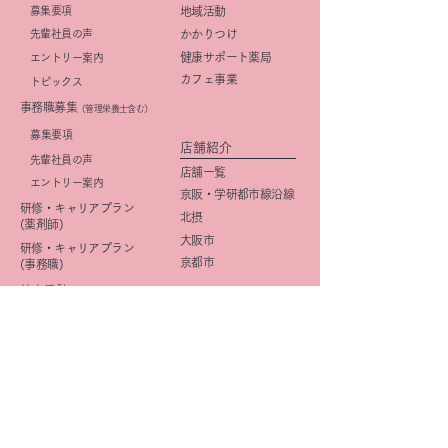
募集要項
地域活動
先輩社員の声
かかりつけ
健康サポート薬局
エントリー案内
カフェ事業
トピックス
事務職募集
（管理栄養士含む）
​募集要項
店舗紹介
先輩社員の声
店舗一覧
エントリー案内
京阪・学研都市線沿線
研修・キャリアプラン
北摂
(薬剤師)
大阪市
研修・キャリアプラン
京都市
(事務職)
社内活動
イメージ向上
​広報活動
きららみらい薬局
DI
星の子Cafe
OTC
企画
マニュアル整備
研修