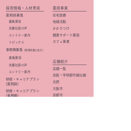
採用情報・人材育成
薬局事業
薬剤師募集
在宅医療
募集要項
地域活動
先輩社員の声
かかりつけ
健康サポート薬局
エントリー案内
カフェ事業
トピックス
事務職募集
（管理栄養士含む）
​募集要項
店舗紹介
先輩社員の声
店舗一覧
エントリー案内
京阪・学研都市線沿線
研修・キャリアプラン
北摂
(薬剤師)
大阪市
研修・キャリアプラン
京都市
(事務職)
社内活動
イメージ向上
​広報活動
きららみらい薬局
DI
星の子Cafe
OTC
企画