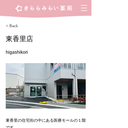
< Back
東香里店
higashikori
東香里の住宅街の中にある医療モールの１階
です。