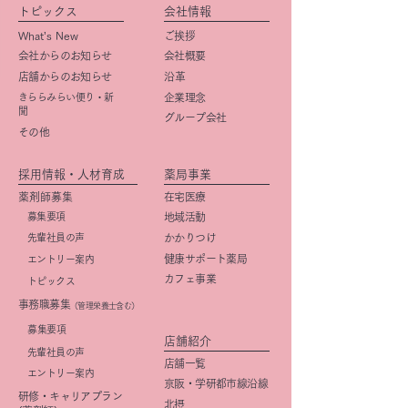
トピックス
会社情報
What’s New
ご挨拶
会社からのお知らせ
会社概要
店舗からのお知らせ
​沿革
きららみらい便り・新
企業理念
聞
グループ会社
その他
採用情報・人材育成
薬局事業
薬剤師募集
在宅医療
募集要項
地域活動
先輩社員の声
かかりつけ
健康サポート薬局
エントリー案内
カフェ事業
トピックス
事務職募集
（管理栄養士含む）
​募集要項
店舗紹介
先輩社員の声
店舗一覧
エントリー案内
京阪・学研都市線沿線
研修・キャリアプラン
北摂