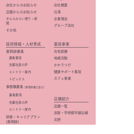
会社からのお知らせ
会社概要
店舗からのお知らせ
​沿革
きららみらい便り・新
企業理念
聞
グループ会社
その他
採用情報・人材育成
薬局事業
薬剤師募集
在宅医療
募集要項
地域活動
先輩社員の声
かかりつけ
健康サポート薬局
エントリー案内
カフェ事業
トピックス
事務職募集
（管理栄養士含む）
​募集要項
店舗紹介
先輩社員の声
店舗一覧
エントリー案内
京阪・学研都市線沿線
研修・キャリアプラン
北摂
(薬剤師)
大阪市
研修・キャリアプラン
京都市
(事務職)