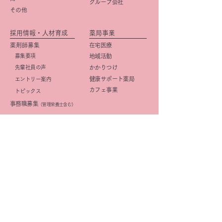
グループ会社
その他
採用情報・人材育成
薬局事業
薬剤師募集
在宅医療
募集要項
地域活動
先輩社員の声
かかりつけ
健康サポート薬局
エントリー案内
カフェ事業
トピックス
事務職募集
（管理栄養士含む）
​募集要項
店舗紹介
先輩社員の声
店舗一覧
エントリー案内
京阪・学研都市線沿線
研修・キャリアプラン
北摂
(薬剤師)
大阪市
研修・キャリアプラン
京都市
(事務職)
社内活動
イメージ向上
​広報活動
きららみらい薬局