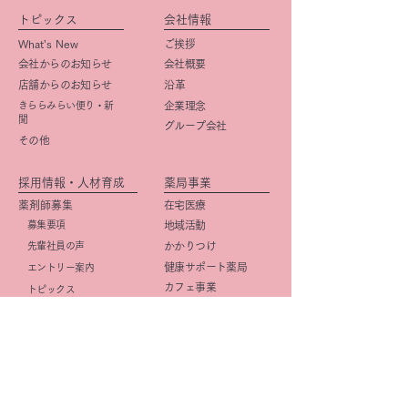
トピックス
会社情報
What’s New
ご挨拶
会社からのお知らせ
会社概要
店舗からのお知らせ
​沿革
きららみらい便り・新
企業理念
聞
グループ会社
その他
採用情報・人材育成
薬局事業
薬剤師募集
在宅医療
募集要項
地域活動
先輩社員の声
かかりつけ
健康サポート薬局
エントリー案内
カフェ事業
トピックス
事務職募集
（管理栄養士含む）
​募集要項
店舗紹介
先輩社員の声
店舗一覧
エントリー案内
京阪・学研都市線沿線
研修・キャリアプラン