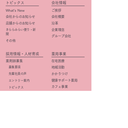
トピックス
会社情報
What’s New
ご挨拶
会社からのお知らせ
会社概要
店舗からのお知らせ
​沿革
きららみらい便り・新
企業理念
聞
グループ会社
その他
採用情報・人材育成
薬局事業
薬剤師募集
在宅医療
募集要項
地域活動
先輩社員の声
かかりつけ
健康サポート薬局
エントリー案内
カフェ事業
トピックス
事務職募集
（管理栄養士含む）
​募集要項
店舗紹介
先輩社員の声
店舗一覧
エントリー案内
京阪・学研都市線沿線
研修・キャリアプラン
北摂