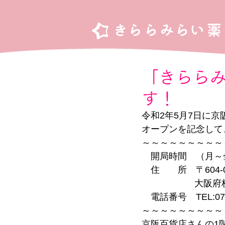
「きらら
す！
令和2年5月7日に
オープンを記念して
～～～～～～～～～
　開局時間　（月～金）9:0
　住　　所　〒604-0
   　　　　　大阪
　電話番号　TEL:072-8
～～～～～～～～～
京阪百貨店さんの1