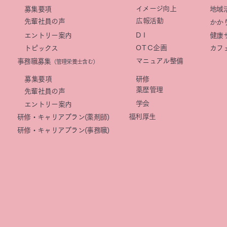
イメージ向上
募集要項
地域
​広報活動
先輩社員の声
かか
DI
エントリー案内
健康
OTC
企画
トピックス
カフ
マニュアル整備
事務職募集
（管理栄養士含む）
​募集要項
研修
薬歴管理
先輩社員の声
学会
エントリー案内
福利厚生
研修・キャリアプラン(薬剤師)
研修・キャリアプラン(事務職)