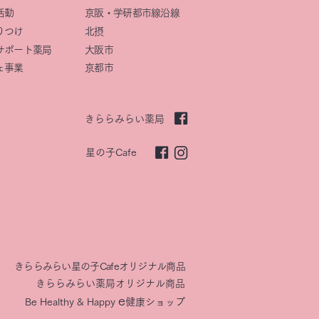
活動
京阪・学研都市線沿線
りつけ
北摂
サポート薬局
大阪市
ェ事業
京都市
きららみらい薬局
星の子Cafe
きららみらい星の子Cafeオリジナル商品
きららみらい薬局オリジナル商品
e
Be Healthy & Happy​
健康ショップ