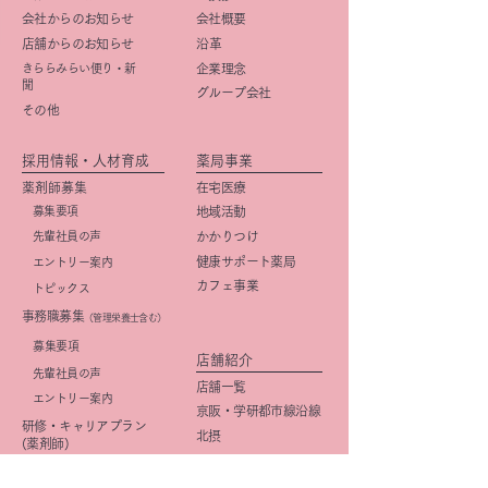
会社からのお知らせ
会社概要
店舗からのお知らせ
​沿革
きららみらい便り・新
企業理念
聞
グループ会社
その他
採用情報・人材育成
薬局事業
薬剤師募集
在宅医療
募集要項
地域活動
先輩社員の声
かかりつけ
健康サポート薬局
エントリー案内
カフェ事業
トピックス
事務職募集
（管理栄養士含む）
​募集要項
店舗紹介
先輩社員の声
店舗一覧
エントリー案内
京阪・学研都市線沿線
研修・キャリアプラン
北摂
(薬剤師)
大阪市
研修・キャリアプラン
京都市
(事務職)