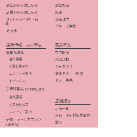
会社からのお知らせ
会社概要
店舗からのお知らせ
​沿革
きららみらい便り・新
企業理念
聞
グループ会社
その他
採用情報・人材育成
薬局事業
薬剤師募集
在宅医療
募集要項
地域活動
先輩社員の声
かかりつけ
健康サポート薬局
エントリー案内
カフェ事業
トピックス
事務職募集
（管理栄養士含む）
​募集要項
店舗紹介
先輩社員の声
店舗一覧
エントリー案内
京阪・学研都市線沿線
研修・キャリアプラン
北摂
(薬剤師)
大阪市
研修・キャリアプラン
京都市
(事務職)