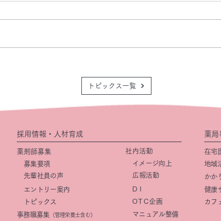
トピックス一覧
採用情報・人材育成
薬局
社内活動
薬剤師募集
在宅
イメージ向上
募集要項
地域
​広報活動
先輩社員の声
かか
DI
エントリー案内
健康
OTC
企画
トピックス
カフ
マニュアル整備
事務職募集
（管理栄養士含む）