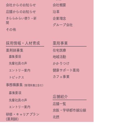
会社からのお知らせ
会社概要
店舗からのお知らせ
​沿革
きららみらい便り・新
企業理念
聞
グループ会社
その他
採用情報・人材育成
薬局事業
薬剤師募集
在宅医療
募集要項
地域活動
先輩社員の声
かかりつけ
健康サポート薬局
エントリー案内
カフェ事業
トピックス
事務職募集
（管理栄養士含む）
​募集要項
店舗紹介
先輩社員の声
店舗一覧
エントリー案内
京阪・学研都市線沿線
研修・キャリアプラン
北摂
(薬剤師)
大阪市
研修・キャリアプラン
京都市
(事務職)