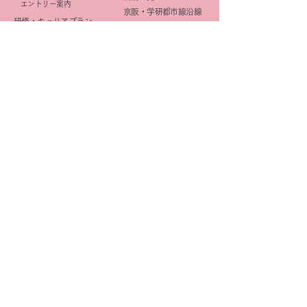
エントリー案内
京阪・学研都市線沿線
研修・キャリアプラン
北摂
(薬剤師)
大阪市
研修・キャリアプラン
京都市
(事務職)
社内活動
イメージ向上
​広報活動
きららみらい薬局
DI
星の子Cafe
OTC
企画
マニュアル整備
研修
きららみらい星の子Cafe
薬歴管理
オリジナル商品
学会
きららみらい薬局
福利厚生
オリジナル商品
Be Healthy & Happy​
e
健康ショップ
｜
プライバシーポリシー ｜
サイトマップ
｜
リンク
​お問い合わせ