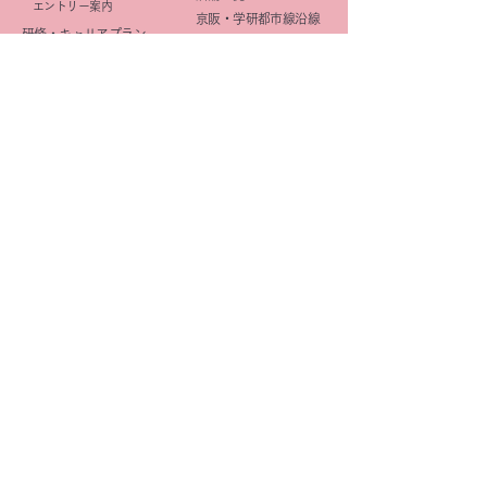
エントリー案内
京阪・学研都市線沿線
研修・キャリアプラン
北摂
(薬剤師)
大阪市
研修・キャリアプラン
京都市
(事務職)
社内活動
イメージ向上
​広報活動
きららみらい薬局
DI
星の子Cafe
OTC
企画
マニュアル整備
研修
きららみらい星の子Cafe
薬歴管理
オリジナル商品
学会
きららみらい薬局
福利厚生
オリジナル商品
Be Healthy & Happy​
e
健康ショップ
｜
プライバシーポリシー ｜
サイトマップ
｜
リンク
​お問い合わせ