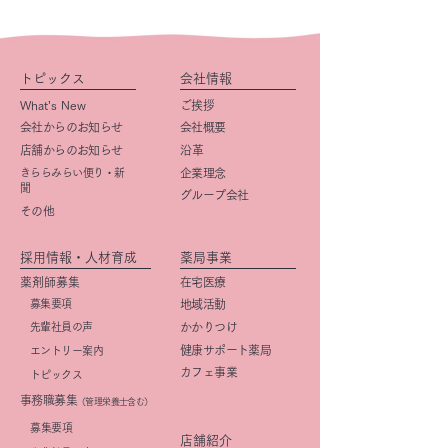
トピックス
会社情報
What’s New
ご挨拶
会社からのお知らせ
会社概要
店舗からのお知らせ
​沿革
きららみらい便り・新
企業理念
聞
グループ会社
その他
採用情報・人材育成
薬局事業
薬剤師募集
在宅医療
募集要項
地域活動
先輩社員の声
かかりつけ
健康サポート薬局
エントリー案内
カフェ事業
トピックス
事務職募集
（管理栄養士含む）
​募集要項
店舗紹介