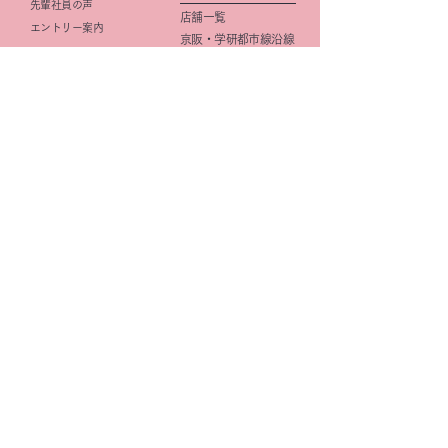
先輩社員の声
店舗一覧
エントリー案内
京阪・学研都市線沿線
研修・キャリアプラン
北摂
(薬剤師)
大阪市
研修・キャリアプラン
京都市
(事務職)
社内活動
イメージ向上
​広報活動
きららみらい薬局
DI
星の子Cafe
OTC
企画
マニュアル整備
研修
きららみらい星の子Cafe
薬歴管理
オリジナル商品
学会
きららみらい薬局
福利厚生
オリジナル商品
Be Healthy & Happy​
e
健康ショップ
｜
プライバシーポリシー ｜
サイトマップ
｜
リンク
​お問い合わせ