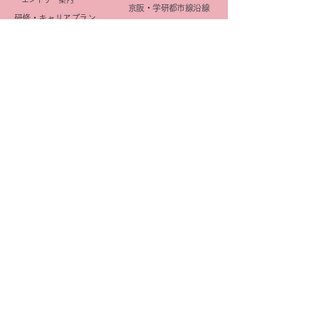
京阪・学研都市線沿線
研修・キャリアプラン
北摂
(薬剤師)
大阪市
研修・キャリアプラン
京都市
(事務職)
社内活動
イメージ向上
​広報活動
きららみらい薬局
DI
星の子Cafe
OTC
企画
マニュアル整備
研修
きららみらい星の子Cafe
薬歴管理
オリジナル商品
学会
きららみらい薬局
福利厚生
オリジナル商品
Be Healthy & Happy​
e
健康ショップ
｜
プライバシーポリシー ｜
サイトマップ
｜
リンク
​お問い合わせ