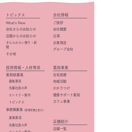
トピックス
会社情報
What’s New
ご挨拶
会社からのお知らせ
会社概要
店舗からのお知らせ
​沿革
きららみらい便り・新
企業理念
聞
グループ会社
その他
採用情報・人材育成
薬局事業
薬剤師募集
在宅医療
募集要項
地域活動
先輩社員の声
かかりつけ
健康サポート薬局
エントリー案内
カフェ事業
トピックス
事務職募集
（管理栄養士含む）
​募集要項
店舗紹介
先輩社員の声
店舗一覧
エントリー案内