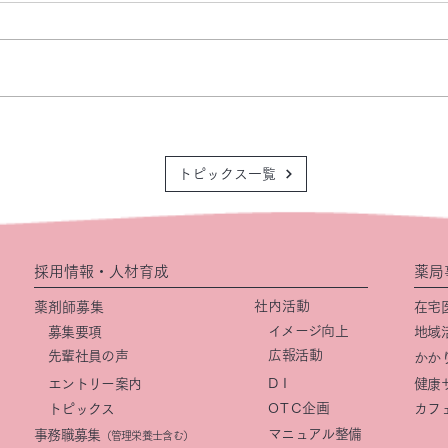
トピックス一覧
採用情報・人材育成
薬局
社内活動
薬剤師募集
在宅
イメージ向上
募集要項
地域
​広報活動
先輩社員の声
かか
DI
エントリー案内
健康
OTC
企画
トピックス
カフ
マニュアル整備
事務職募集
（管理栄養士含む）