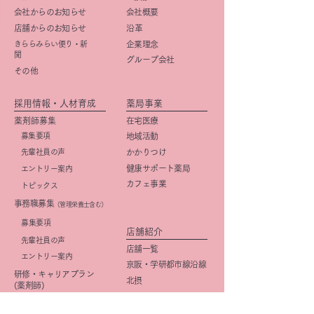
会社からのお知らせ
会社概要
店舗からのお知らせ
​沿革
きららみらい便り・新
企業理念
聞
グループ会社
その他
採用情報・人材育成
薬局事業
薬剤師募集
在宅医療
募集要項
地域活動
先輩社員の声
かかりつけ
健康サポート薬局
エントリー案内
カフェ事業
トピックス
事務職募集
（管理栄養士含む）
​募集要項
店舗紹介
先輩社員の声
店舗一覧
エントリー案内
京阪・学研都市線沿線
研修・キャリアプラン
北摂
(薬剤師)
大阪市
研修・キャリアプラン
京都市
(事務職)