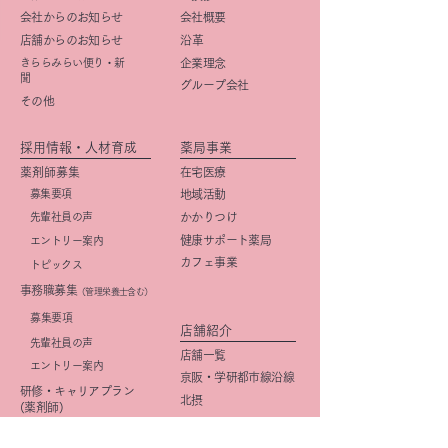
会社からのお知らせ
会社概要
店舗からのお知らせ
​沿革
きららみらい便り・新
企業理念
聞
グループ会社
その他
採用情報・人材育成
薬局事業
薬剤師募集
在宅医療
募集要項
地域活動
先輩社員の声
かかりつけ
健康サポート薬局
エントリー案内
カフェ事業
トピックス
事務職募集
（管理栄養士含む）
​募集要項
店舗紹介
先輩社員の声
店舗一覧
エントリー案内
京阪・学研都市線沿線
研修・キャリアプラン
北摂
(薬剤師)
大阪市
研修・キャリアプラン
京都市
(事務職)