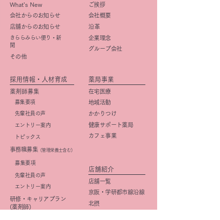
What’s New
ご挨拶
会社からのお知らせ
会社概要
店舗からのお知らせ
​沿革
きららみらい便り・新
企業理念
聞
グループ会社
その他
採用情報・人材育成
薬局事業
薬剤師募集
在宅医療
募集要項
地域活動
先輩社員の声
かかりつけ
健康サポート薬局
エントリー案内
カフェ事業
トピックス
事務職募集
（管理栄養士含む）
​募集要項
店舗紹介
先輩社員の声
店舗一覧
エントリー案内
京阪・学研都市線沿線
研修・キャリアプラン
北摂
(薬剤師)
大阪市
研修・キャリアプラン