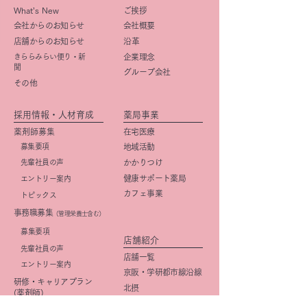
What’s New
ご挨拶
会社からのお知らせ
会社概要
店舗からのお知らせ
​沿革
きららみらい便り・新
企業理念
聞
グループ会社
その他
採用情報・人材育成
薬局事業
薬剤師募集
在宅医療
募集要項
地域活動
先輩社員の声
かかりつけ
健康サポート薬局
エントリー案内
カフェ事業
トピックス
事務職募集
（管理栄養士含む）
​募集要項
店舗紹介
先輩社員の声
店舗一覧
エントリー案内
京阪・学研都市線沿線
研修・キャリアプラン
北摂
(薬剤師)
大阪市