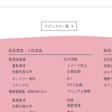
トピックス一覧
採用情報・人材育成
薬局
社内活動
薬剤師募集
在宅
イメージ向上
募集要項
地域
​広報活動
先輩社員の声
かか
DI
エントリー案内
健康
OTC
企画
トピックス
カフ
マニュアル整備
事務職募集
（管理栄養士含む）
​募集要項
研修
薬歴管理
先輩社員の声