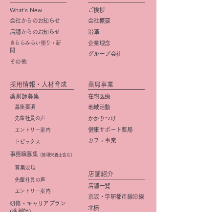
What’s New
ご挨拶
会社からのお知らせ
会社概要
店舗からのお知らせ
​沿革
きららみらい便り・新
企業理念
聞
グループ会社
その他
採用情報・人材育成
薬局事業
薬剤師募集
在宅医療
募集要項
地域活動
先輩社員の声
かかりつけ
健康サポート薬局
エントリー案内
カフェ事業
トピックス
事務職募集
（管理栄養士含む）
​募集要項
店舗紹介
先輩社員の声
店舗一覧
エントリー案内
京阪・学研都市線沿線
研修・キャリアプラン
北摂
(薬剤師)