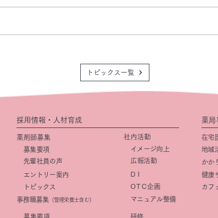
トピックス一覧
採用情報・人材育成
薬局
社内活動
薬剤師募集
在宅
イメージ向上
募集要項
地域
​広報活動
先輩社員の声
かか
DI
エントリー案内
健康
OTC
企画
トピックス
カフ
マニュアル整備
事務職募集
（管理栄養士含む）
​募集要項
研修