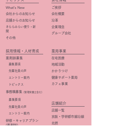
What’s New
ご挨拶
会社からのお知らせ
会社概要
店舗からのお知らせ
​沿革
きららみらい便り・新
企業理念
聞
グループ会社
その他
採用情報・人材育成
薬局事業
薬剤師募集
在宅医療
募集要項
地域活動
先輩社員の声
かかりつけ
健康サポート薬局
エントリー案内
カフェ事業
トピックス
事務職募集
（管理栄養士含む）
​募集要項
店舗紹介
先輩社員の声
店舗一覧
エントリー案内
京阪・学研都市線沿線
研修・キャリアプラン
北摂
(薬剤師)