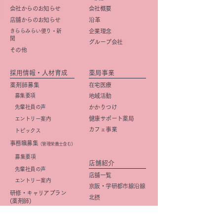
会社からのお知らせ
会社概要
店舗からのお知らせ
​沿革
きららみらい便り・新
企業理念
聞
グループ会社
その他
採用情報・人材育成
薬局事業
薬剤師募集
在宅医療
募集要項
地域活動
先輩社員の声
かかりつけ
健康サポート薬局
エントリー案内
カフェ事業
トピックス
事務職募集
（管理栄養士含む）
​募集要項
店舗紹介
先輩社員の声
店舗一覧
エントリー案内
京阪・学研都市線沿線
研修・キャリアプラン
北摂
(薬剤師)
大阪市
研修・キャリアプラン
京都市
(事務職)