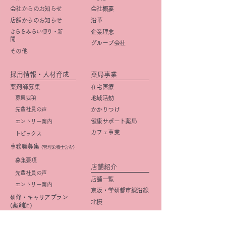
会社からのお知らせ
会社概要
店舗からのお知らせ
​沿革
きららみらい便り・新
企業理念
聞
グループ会社
その他
採用情報・人材育成
薬局事業
薬剤師募集
在宅医療
募集要項
地域活動
先輩社員の声
かかりつけ
健康サポート薬局
エントリー案内
カフェ事業
トピックス
事務職募集
（管理栄養士含む）
​募集要項
店舗紹介
先輩社員の声
店舗一覧
エントリー案内
京阪・学研都市線沿線
研修・キャリアプラン
北摂
(薬剤師)
大阪市
研修・キャリアプラン
京都市
(事務職)