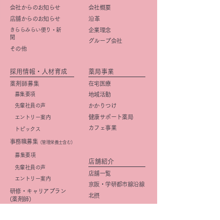
会社からのお知らせ
会社概要
店舗からのお知らせ
​沿革
きららみらい便り・新
企業理念
聞
グループ会社
その他
採用情報・人材育成
薬局事業
薬剤師募集
在宅医療
募集要項
地域活動
先輩社員の声
かかりつけ
健康サポート薬局
エントリー案内
カフェ事業
トピックス
事務職募集
（管理栄養士含む）
​募集要項
店舗紹介
先輩社員の声
店舗一覧
エントリー案内
京阪・学研都市線沿線
研修・キャリアプラン
北摂
(薬剤師)
大阪市
研修・キャリアプラン
京都市
(事務職)