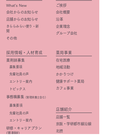
What’s New
ご挨拶
会社からのお知らせ
会社概要
店舗からのお知らせ
​沿革
きららみらい便り・新
企業理念
聞
グループ会社
その他
採用情報・人材育成
薬局事業
薬剤師募集
在宅医療
募集要項
地域活動
先輩社員の声
かかりつけ
健康サポート薬局
エントリー案内
カフェ事業
トピックス
事務職募集
（管理栄養士含む）
​募集要項
店舗紹介
先輩社員の声
店舗一覧
エントリー案内
京阪・学研都市線沿線
研修・キャリアプラン
北摂
(薬剤師)
大阪市