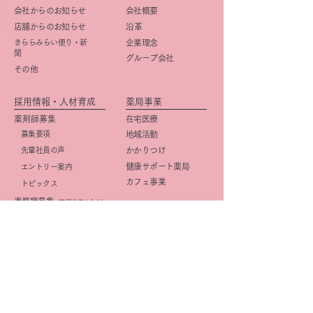
会社からのお知らせ
会社概要
店舗からのお知らせ
​沿革
きららみらい便り・新
企業理念
聞
グループ会社
その他
採用情報・人材育成
薬局事業
薬剤師募集
在宅医療
募集要項
地域活動
先輩社員の声
かかりつけ
健康サポート薬局
エントリー案内
カフェ事業
トピックス
事務職募集
（管理栄養士含む）
​募集要項
店舗紹介
先輩社員の声
店舗一覧
エントリー案内
京阪・学研都市線沿線
研修・キャリアプラン
北摂
(薬剤師)
大阪市
研修・キャリアプラン
京都市
(事務職)