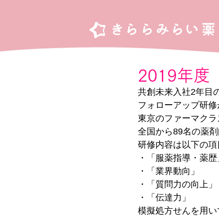
2019年度
共創未来入社2年目
フォローアップ研修が
東京のファーマクラ
全国から89名の薬
研修内容は以下の項
・「服薬指導・薬歴
・「業界動向」
・「質問力の向上」
・「伝達力」
模擬処方せんを用い