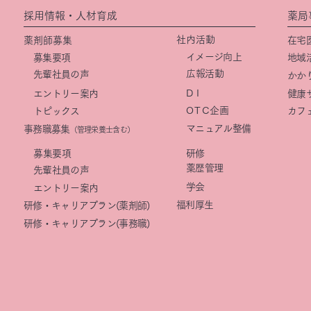
採用情報・人材育成
薬局
社内活動
薬剤師募集
在宅
イメージ向上
募集要項
地域
​広報活動
先輩社員の声
かか
DI
エントリー案内
健康
OTC
企画
トピックス
カフ
マニュアル整備
事務職募集
（管理栄養士含む）
​募集要項
研修
薬歴管理
先輩社員の声
学会
エントリー案内
福利厚生
研修・キャリアプラン(薬剤師)
研修・キャリアプラン(事務職)