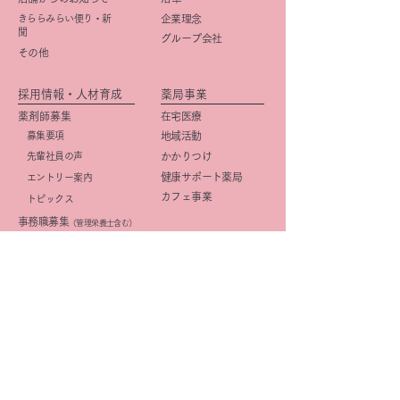
きららみらい便り・新
企業理念
聞
グループ会社
その他
採用情報・人材育成
薬局事業
薬剤師募集
在宅医療
募集要項
地域活動
先輩社員の声
かかりつけ
健康サポート薬局
エントリー案内
カフェ事業
トピックス
事務職募集
（管理栄養士含む）
​募集要項
店舗紹介
先輩社員の声
店舗一覧
エントリー案内
京阪・学研都市線沿線
研修・キャリアプラン
北摂
(薬剤師)
大阪市
研修・キャリアプラン
京都市
(事務職)
社内活動