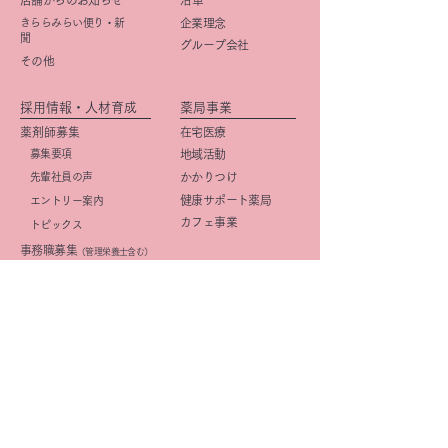
店舗からのお知らせ
​沿革
きららみらい便り・新
企業理念
聞
グループ会社
その他
採用情報・人材育成
薬局事業
薬剤師募集
在宅医療
募集要項
地域活動
先輩社員の声
かかりつけ
健康サポート薬局
エントリー案内
カフェ事業
トピックス
事務職募集
（管理栄養士含む）
​募集要項
店舗紹介
先輩社員の声
店舗一覧
エントリー案内
京阪・学研都市線沿線
研修・キャリアプラン
北摂
(薬剤師)
大阪市
研修・キャリアプラン
京都市
(事務職)
社内活動