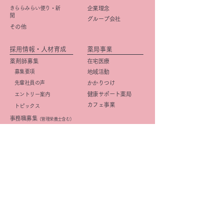
きららみらい便り・新
企業理念
聞
グループ会社
その他
採用情報・人材育成
薬局事業
薬剤師募集
在宅医療
募集要項
地域活動
先輩社員の声
かかりつけ
健康サポート薬局
エントリー案内
カフェ事業
トピックス
事務職募集
（管理栄養士含む）
​募集要項
店舗紹介
先輩社員の声
店舗一覧
エントリー案内
京阪・学研都市線沿線
研修・キャリアプラン
北摂
(薬剤師)
大阪市
研修・キャリアプラン
京都市
(事務職)
社内活動