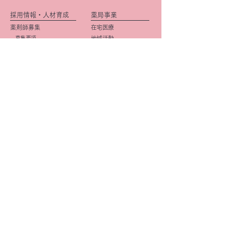
採用情報・人材育成
薬局事業
薬剤師募集
在宅医療
募集要項
地域活動
先輩社員の声
かかりつけ
健康サポート薬局
エントリー案内
カフェ事業
トピックス
事務職募集
（管理栄養士含む）
​募集要項
店舗紹介
先輩社員の声
店舗一覧
エントリー案内
京阪・学研都市線沿線
研修・キャリアプラン
北摂
(薬剤師)
大阪市
研修・キャリアプラン
京都市
(事務職)
社内活動
イメージ向上
​広報活動
きららみらい薬局
DI
星の子Cafe
OTC
企画