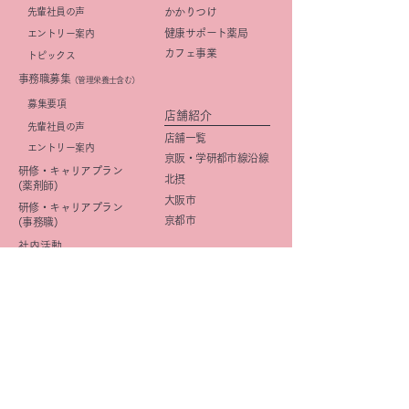
先輩社員の声
かかりつけ
健康サポート薬局
エントリー案内
カフェ事業
トピックス
事務職募集
（管理栄養士含む）
​募集要項
店舗紹介
先輩社員の声
店舗一覧
エントリー案内
京阪・学研都市線沿線
研修・キャリアプラン
北摂
(薬剤師)
大阪市
研修・キャリアプラン
京都市
(事務職)
社内活動
イメージ向上
​広報活動
きららみらい薬局
DI
星の子Cafe
OTC
企画
マニュアル整備
研修
きららみらい星の子Cafe
薬歴管理
オリジナル商品