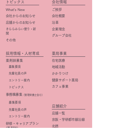
トピックス
会社情報
What’s New
ご挨拶
会社からのお知らせ
会社概要
店舗からのお知らせ
​沿革
きららみらい便り・新
企業理念
聞
グループ会社
その他
採用情報・人材育成
薬局事業
薬剤師募集
在宅医療
募集要項
地域活動
先輩社員の声
かかりつけ
健康サポート薬局
エントリー案内
カフェ事業
トピックス
事務職募集
（管理栄養士含む）
​募集要項
店舗紹介
先輩社員の声
店舗一覧
エントリー案内
京阪・学研都市線沿線
研修・キャリアプラン
北摂
(薬剤師)