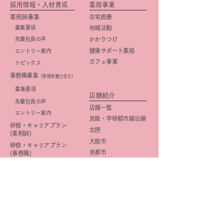
採用情報・人材育成
薬局事業
薬剤師募集
在宅医療
募集要項
地域活動
先輩社員の声
かかりつけ
健康サポート薬局
エントリー案内
カフェ事業
トピックス
事務職募集
（管理栄養士含む）
​募集要項
店舗紹介
先輩社員の声
店舗一覧
エントリー案内
京阪・学研都市線沿線
研修・キャリアプラン
北摂
(薬剤師)
大阪市
研修・キャリアプラン
京都市
(事務職)
社内活動
イメージ向上
​広報活動
きららみらい薬局
DI
星の子Cafe
OTC
企画