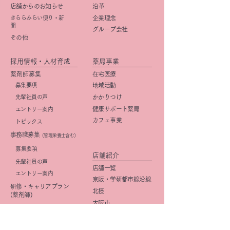
店舗からのお知らせ
​沿革
きららみらい便り・新
企業理念
聞
グループ会社
その他
採用情報・人材育成
薬局事業
薬剤師募集
在宅医療
募集要項
地域活動
先輩社員の声
かかりつけ
健康サポート薬局
エントリー案内
カフェ事業
トピックス
事務職募集
（管理栄養士含む）
​募集要項
店舗紹介
先輩社員の声
店舗一覧
エントリー案内
京阪・学研都市線沿線
研修・キャリアプラン
北摂
(薬剤師)
大阪市
研修・キャリアプラン
京都市
(事務職)
社内活動