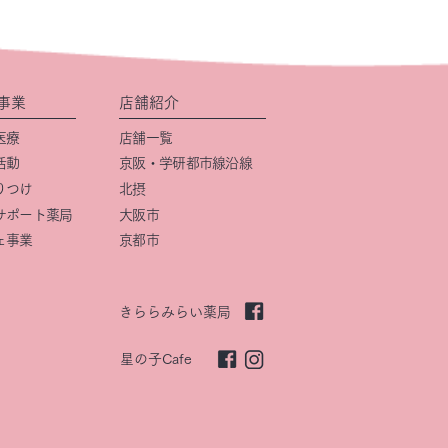
事業
店舗紹介
医療
店舗一覧
活動
京阪・学研都市線沿線
りつけ
北摂
サポート薬局
大阪市
ェ事業
京都市
きららみらい薬局
星の子Cafe